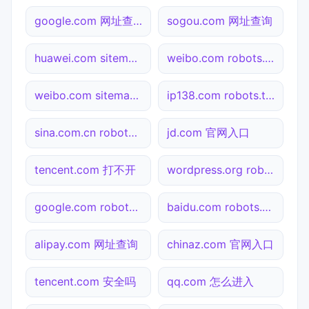
google.com 网址查询
sogou.com 网址查询
huawei.com sitemap.xml检测
weibo.com robots.txt检测
weibo.com sitemap.xml检测
ip138.com robots.txt检测
sina.com.cn robots.txt检测
jd.com 官网入口
tencent.com 打不开
wordpress.org robots.txt检测
google.com robots.txt检测
baidu.com robots.txt检测
alipay.com 网址查询
chinaz.com 官网入口
tencent.com 安全吗
qq.com 怎么进入