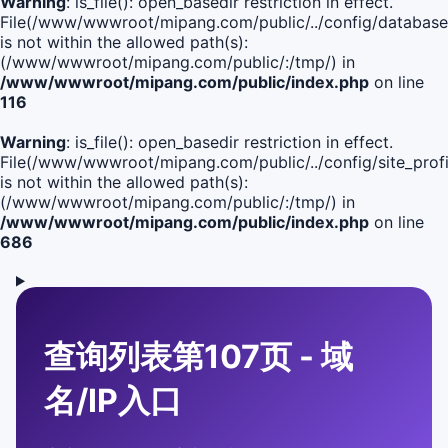
Warning
: is_file(): open_basedir restriction in effect.
File(/www/wwwroot/mipang.com/public/../config/database
is not within the allowed path(s):
(/www/wwwroot/mipang.com/public/:/tmp/) in
/www/wwwroot/mipang.com/public/index.php
on line
116
Warning
: is_file(): open_basedir restriction in effect.
File(/www/wwwroot/mipang.com/public/../config/site_profi
is not within the allowed path(s):
(/www/wwwroot/mipang.com/public/:/tmp/) in
/www/wwwroot/mipang.com/public/index.php
on line
686
查询列表第107页 - 域
名/IP入口