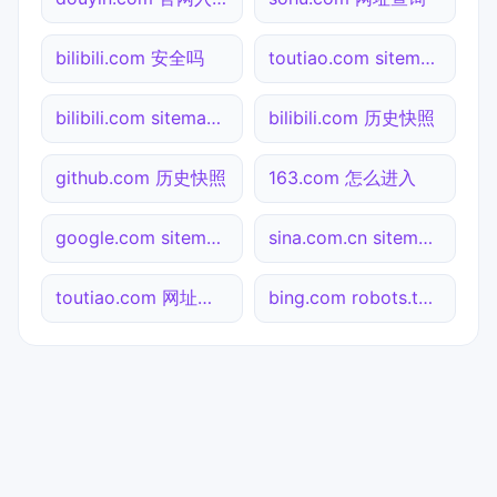
bilibili.com 安全吗
toutiao.com sitemap.xml检测
bilibili.com sitemap.xml检测
bilibili.com 历史快照
github.com 历史快照
163.com 怎么进入
google.com sitemap.xml检测
sina.com.cn sitemap.xml检测
toutiao.com 网址查询
bing.com robots.txt检测