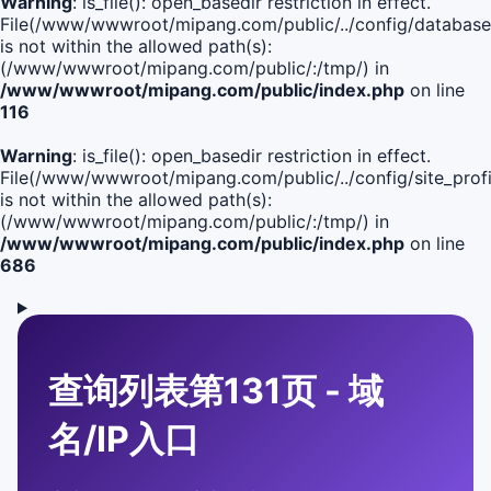
Warning
: is_file(): open_basedir restriction in effect.
File(/www/wwwroot/mipang.com/public/../config/database
is not within the allowed path(s):
(/www/wwwroot/mipang.com/public/:/tmp/) in
/www/wwwroot/mipang.com/public/index.php
on line
116
Warning
: is_file(): open_basedir restriction in effect.
File(/www/wwwroot/mipang.com/public/../config/site_profi
is not within the allowed path(s):
(/www/wwwroot/mipang.com/public/:/tmp/) in
/www/wwwroot/mipang.com/public/index.php
on line
686
查询列表第131页 - 域
名/IP入口