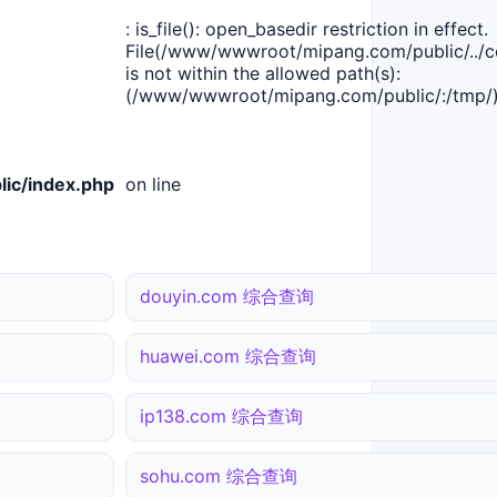
: is_file(): open_basedir restriction in effect.
File(/www/wwwroot/mipang.com/public/../co
is not within the allowed path(s):
(/www/wwwroot/mipang.com/public/:/tmp/)
ic/index.php
on line
douyin.com 综合查询
huawei.com 综合查询
ip138.com 综合查询
sohu.com 综合查询