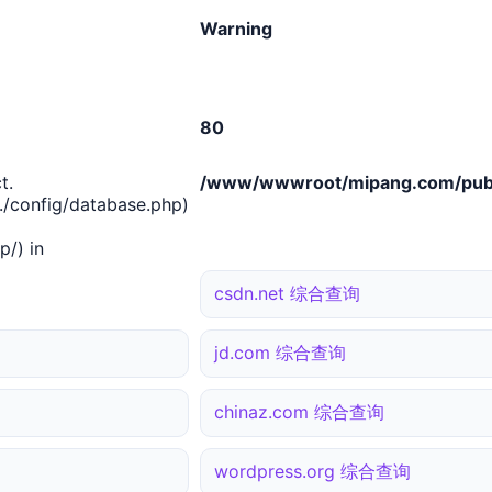
Warning
80
t.
/www/wwwroot/mipang.com/publ
/config/database.php)
/) in
csdn.net 综合查询
jd.com 综合查询
chinaz.com 综合查询
wordpress.org 综合查询