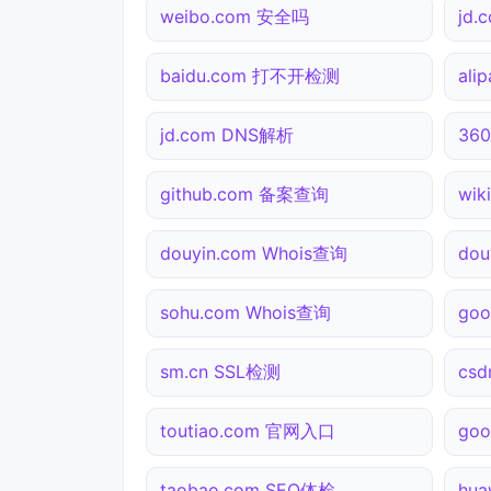
weibo.com 安全吗
jd.
baidu.com 打不开检测
ali
jd.com DNS解析
360
github.com 备案查询
wik
douyin.com Whois查询
do
sohu.com Whois查询
go
sm.cn SSL检测
csd
toutiao.com 官网入口
go
taobao.com SEO体检
hu