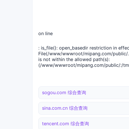
on line
: is_file(): open_basedir restriction in effec
File(/www/wwwroot/mipang.com/public/..
is not within the allowed path(s):
(/www/wwwroot/mipang.com/public/:/tmp
sogou.com 综合查询
sina.com.cn 综合查询
tencent.com 综合查询