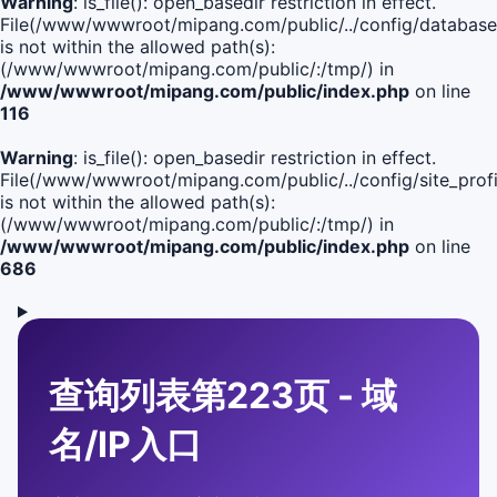
Warning
: is_file(): open_basedir restriction in effect.
File(/www/wwwroot/mipang.com/public/../config/database
is not within the allowed path(s):
(/www/wwwroot/mipang.com/public/:/tmp/) in
/www/wwwroot/mipang.com/public/index.php
on line
116
Warning
: is_file(): open_basedir restriction in effect.
File(/www/wwwroot/mipang.com/public/../config/site_profi
is not within the allowed path(s):
(/www/wwwroot/mipang.com/public/:/tmp/) in
/www/wwwroot/mipang.com/public/index.php
on line
686
查询列表第223页 - 域
名/IP入口