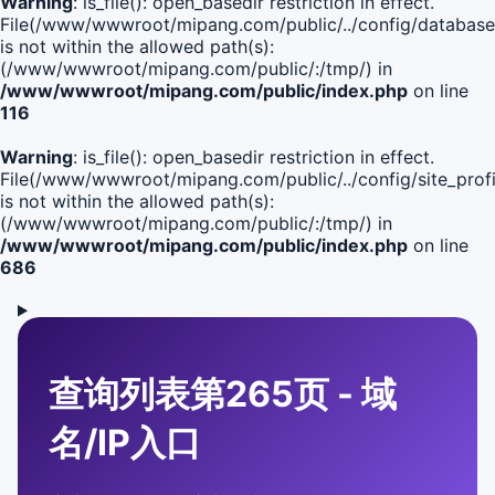
Warning
: is_file(): open_basedir restriction in effect.
File(/www/wwwroot/mipang.com/public/../config/database
is not within the allowed path(s):
(/www/wwwroot/mipang.com/public/:/tmp/) in
/www/wwwroot/mipang.com/public/index.php
on line
116
Warning
: is_file(): open_basedir restriction in effect.
File(/www/wwwroot/mipang.com/public/../config/site_profi
is not within the allowed path(s):
(/www/wwwroot/mipang.com/public/:/tmp/) in
/www/wwwroot/mipang.com/public/index.php
on line
686
查询列表第265页 - 域
名/IP入口