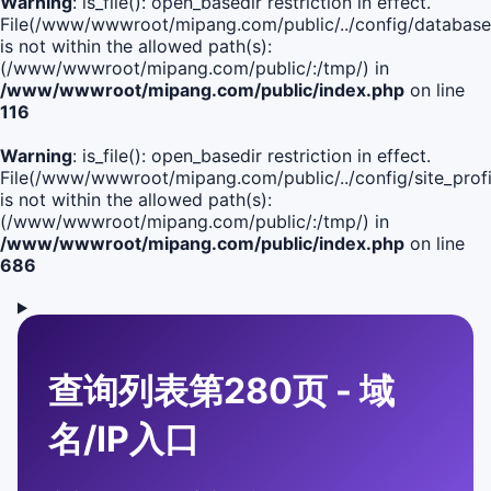
Warning
: is_file(): open_basedir restriction in effect.
File(/www/wwwroot/mipang.com/public/../config/database
is not within the allowed path(s):
(/www/wwwroot/mipang.com/public/:/tmp/) in
/www/wwwroot/mipang.com/public/index.php
on line
116
Warning
: is_file(): open_basedir restriction in effect.
File(/www/wwwroot/mipang.com/public/../config/site_profi
is not within the allowed path(s):
(/www/wwwroot/mipang.com/public/:/tmp/) in
/www/wwwroot/mipang.com/public/index.php
on line
686
查询列表第280页 - 域
名/IP入口