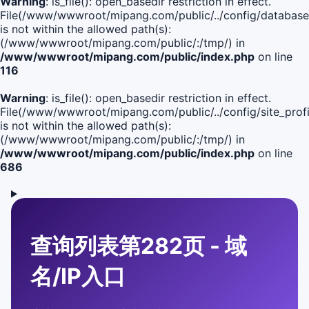
Warning
: is_file(): open_basedir restriction in effect.
File(/www/wwwroot/mipang.com/public/../config/database
is not within the allowed path(s):
(/www/wwwroot/mipang.com/public/:/tmp/) in
/www/wwwroot/mipang.com/public/index.php
on line
116
Warning
: is_file(): open_basedir restriction in effect.
File(/www/wwwroot/mipang.com/public/../config/site_profi
is not within the allowed path(s):
(/www/wwwroot/mipang.com/public/:/tmp/) in
/www/wwwroot/mipang.com/public/index.php
on line
686
查询列表第282页 - 域
名/IP入口