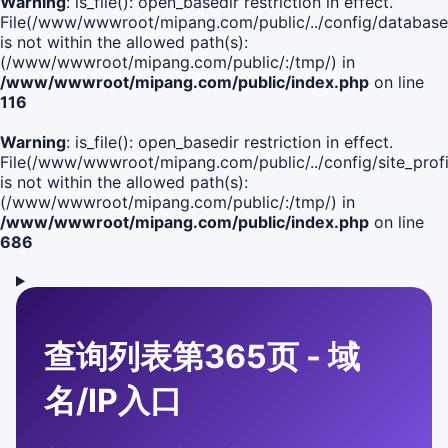
Warning
: is_file(): open_basedir restriction in effect.
File(/www/wwwroot/mipang.com/public/../config/database
is not within the allowed path(s):
(/www/wwwroot/mipang.com/public/:/tmp/) in
/www/wwwroot/mipang.com/public/index.php
on line
116
Warning
: is_file(): open_basedir restriction in effect.
File(/www/wwwroot/mipang.com/public/../config/site_profi
is not within the allowed path(s):
(/www/wwwroot/mipang.com/public/:/tmp/) in
/www/wwwroot/mipang.com/public/index.php
on line
686
查询列表第365页 - 域
名/IP入口