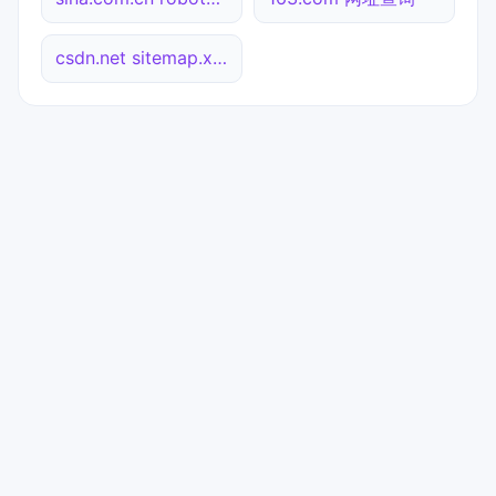
csdn.net sitemap.xml检测