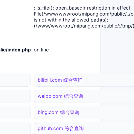
: is_file(): open_basedir restriction in effect.
File(/www/wwwroot/mipang.com/public/../co
is not within the allowed path(s):
(/www/wwwroot/mipang.com/public/:/tmp/)
ic/index.php
on line
bilibili.com 综合查询
weibo.com 综合查询
bing.com 综合查询
github.com 综合查询