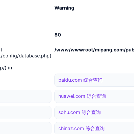
Warning
80
t.
/www/wwwroot/mipang.com/publ
/config/database.php)
/) in
baidu.com 综合查询
huawei.com 综合查询
sohu.com 综合查询
chinaz.com 综合查询