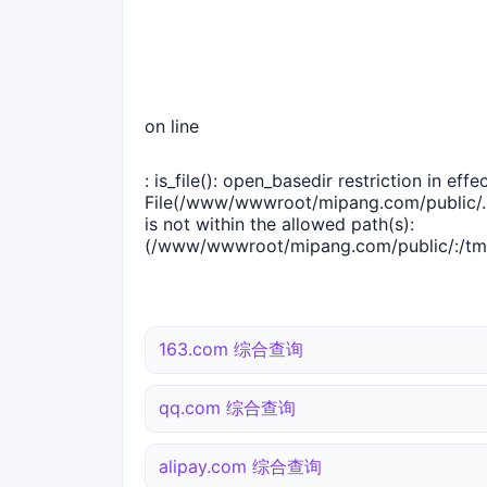
on line
: is_file(): open_basedir restriction in effec
File(/www/wwwroot/mipang.com/public/..
is not within the allowed path(s):
(/www/wwwroot/mipang.com/public/:/tmp
163.com 综合查询
qq.com 综合查询
alipay.com 综合查询