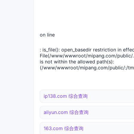
on line
: is_file(): open_basedir restriction in effec
File(/www/wwwroot/mipang.com/public/..
is not within the allowed path(s):
(/www/wwwroot/mipang.com/public/:/tmp
ip138.com 综合查询
aliyun.com 综合查询
163.com 综合查询