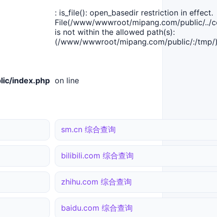
: is_file(): open_basedir restriction in effect.
File(/www/wwwroot/mipang.com/public/../co
is not within the allowed path(s):
(/www/wwwroot/mipang.com/public/:/tmp/)
ic/index.php
on line
sm.cn 综合查询
bilibili.com 综合查询
zhihu.com 综合查询
baidu.com 综合查询