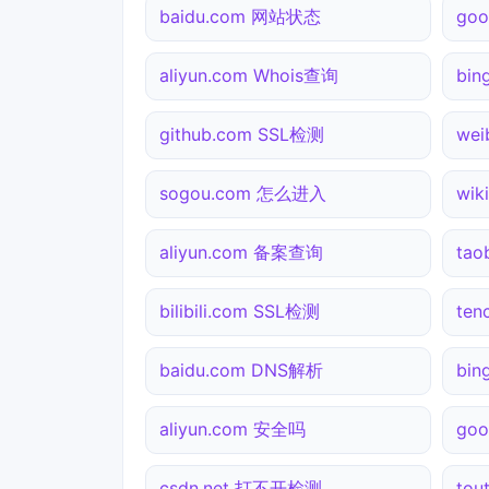
baidu.com 网站状态
go
aliyun.com Whois查询
bi
github.com SSL检测
wei
sogou.com 怎么进入
wik
aliyun.com 备案查询
ta
bilibili.com SSL检测
ten
baidu.com DNS解析
bi
aliyun.com 安全吗
go
csdn.net 打不开检测
tou