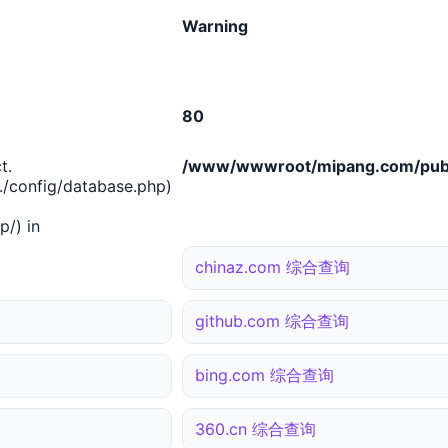
Warning
80
t.
/www/wwwroot/mipang.com/publ
/config/database.php)
/) in
chinaz.com 综合查询
github.com 综合查询
bing.com 综合查询
360.cn 综合查询