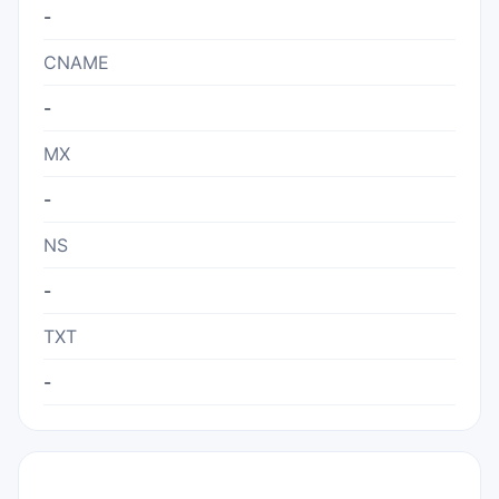
-
CNAME
-
MX
-
NS
-
TXT
-