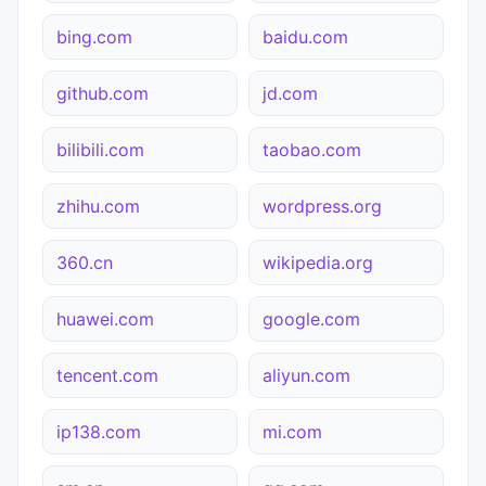
bing.com
baidu.com
github.com
jd.com
bilibili.com
taobao.com
zhihu.com
wordpress.org
360.cn
wikipedia.org
huawei.com
google.com
tencent.com
aliyun.com
ip138.com
mi.com