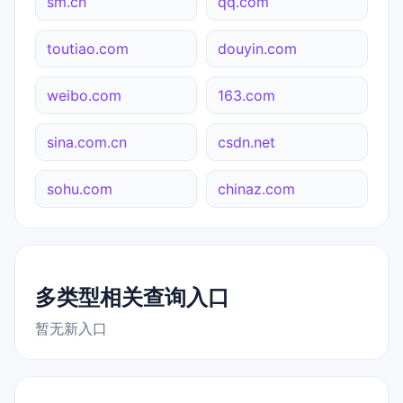
sm.cn
qq.com
toutiao.com
douyin.com
weibo.com
163.com
sina.com.cn
csdn.net
sohu.com
chinaz.com
多类型相关查询入口
暂无新入口