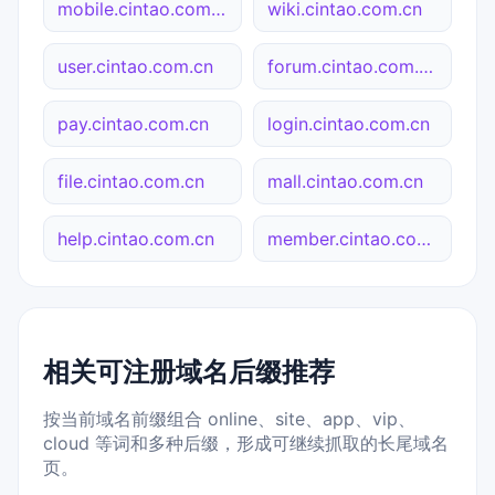
mobile.cintao.com.cn
wiki.cintao.com.cn
user.cintao.com.cn
forum.cintao.com.cn
pay.cintao.com.cn
login.cintao.com.cn
file.cintao.com.cn
mall.cintao.com.cn
help.cintao.com.cn
member.cintao.com.cn
相关可注册域名后缀推荐
按当前域名前缀组合 online、site、app、vip、
cloud 等词和多种后缀，形成可继续抓取的长尾域名
页。