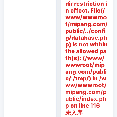
dir restriction i
n effect. File(/
www/wwwroo
t/mipang.com/
public/../confi
g/database.ph
p) is not within
the allowed pa
th(s): (/www/
wwwroot/mip
ang.com/publi
c/:/tmp/) in
/w
ww/wwwroot/
mipang.com/p
ublic/index.ph
p
on line
116
未入库