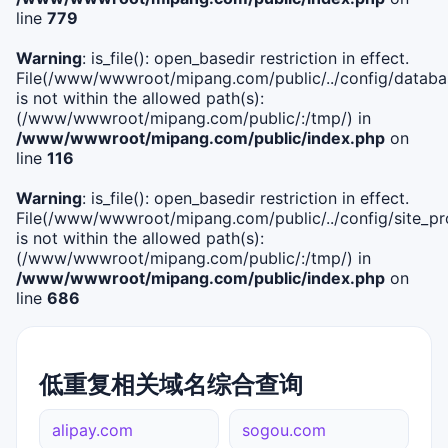
line
779
Warning
: is_file(): open_basedir restriction in effect.
File(/www/wwwroot/mipang.com/public/../config/databa
is not within the allowed path(s):
(/www/wwwroot/mipang.com/public/:/tmp/) in
/www/wwwroot/mipang.com/public/index.php
on
line
116
Warning
: is_file(): open_basedir restriction in effect.
File(/www/wwwroot/mipang.com/public/../config/site_pro
is not within the allowed path(s):
(/www/wwwroot/mipang.com/public/:/tmp/) in
/www/wwwroot/mipang.com/public/index.php
on
line
686
低重复相关域名综合查询
alipay.com
sogou.com