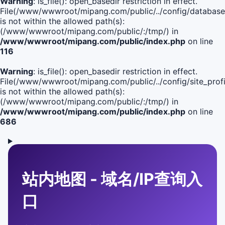
Warning
: is_file(): open_basedir restriction in effect.
File(/www/wwwroot/mipang.com/public/../config/database
is not within the allowed path(s):
(/www/wwwroot/mipang.com/public/:/tmp/) in
/www/wwwroot/mipang.com/public/index.php
on line
116
Warning
: is_file(): open_basedir restriction in effect.
File(/www/wwwroot/mipang.com/public/../config/site_profi
is not within the allowed path(s):
(/www/wwwroot/mipang.com/public/:/tmp/) in
/www/wwwroot/mipang.com/public/index.php
on line
686
站内地图 - 域名/IP查询入
口