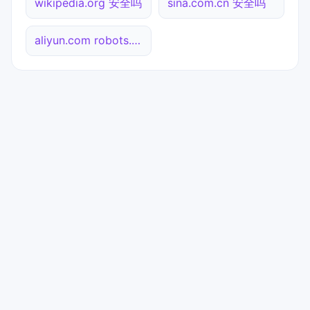
wikipedia.org 安全吗
sina.com.cn 安全吗
aliyun.com robots.txt检测