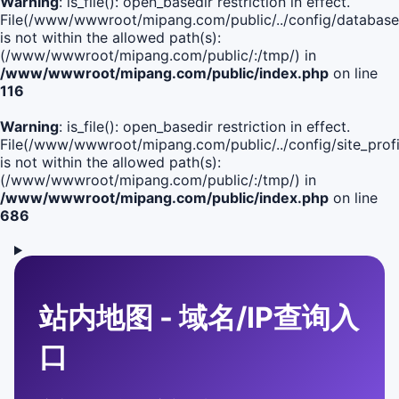
Warning
: is_file(): open_basedir restriction in effect.
File(/www/wwwroot/mipang.com/public/../config/database
is not within the allowed path(s):
(/www/wwwroot/mipang.com/public/:/tmp/) in
/www/wwwroot/mipang.com/public/index.php
on line
116
Warning
: is_file(): open_basedir restriction in effect.
File(/www/wwwroot/mipang.com/public/../config/site_profi
is not within the allowed path(s):
(/www/wwwroot/mipang.com/public/:/tmp/) in
/www/wwwroot/mipang.com/public/index.php
on line
686
站内地图 - 域名/IP查询入
口