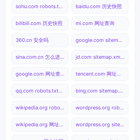
sohu.com robots.txt检测
baidu.com 历史快照
bilibili.com 历史快照
mi.com 网址查询
360.cn 安全吗
google.com sitemap.xml检测
sina.com.cn 怎么进入
jd.com sitemap.xml检测
google.com 网址查询
tencent.com 网址查询
qq.com robots.txt检测
bing.com sitemap.xml检测
wikipedia.org robots.txt检测
wordpress.org robots.txt检测
wikipedia.org 网址查询
wordpress.org sitemap.xml检测