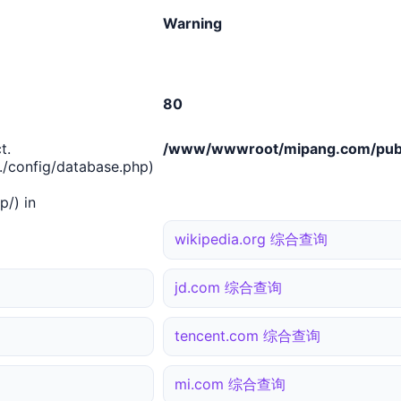
Warning
80
t.
/www/wwwroot/mipang.com/publ
/config/database.php)
/) in
wikipedia.org 综合查询
jd.com 综合查询
tencent.com 综合查询
mi.com 综合查询