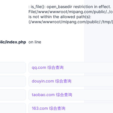
: is_file(): open_basedir restriction in effect.
File(/www/wwwroot/mipang.com/public/../co
is not within the allowed path(s):
(/www/wwwroot/mipang.com/public/:/tmp/)
ic/index.php
on line
qq.com 综合查询
douyin.com 综合查询
taobao.com 综合查询
163.com 综合查询