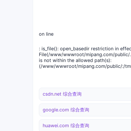
on line
: is_file(): open_basedir restriction in effec
File(/www/wwwroot/mipang.com/public/..
is not within the allowed path(s):
(/www/wwwroot/mipang.com/public/:/tmp
csdn.net 综合查询
google.com 综合查询
huawei.com 综合查询