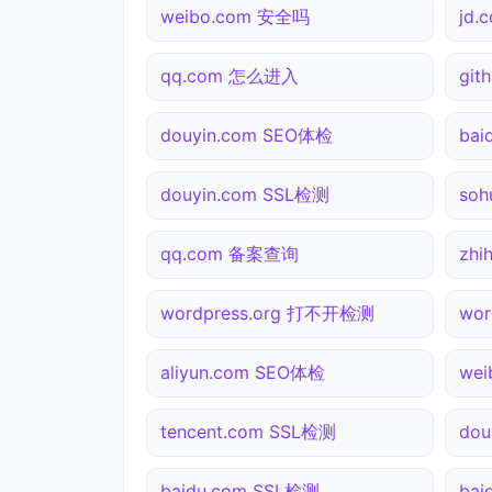
weibo.com 安全吗
jd
qq.com 怎么进入
gi
douyin.com SEO体检
bai
douyin.com SSL检测
so
qq.com 备案查询
zhi
wordpress.org 打不开检测
wor
aliyun.com SEO体检
wei
tencent.com SSL检测
do
baidu.com SSL检测
ba