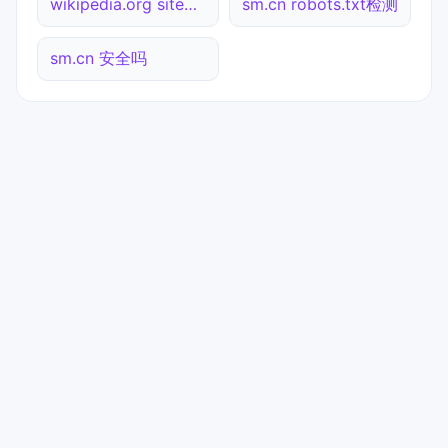
wikipedia.org sitemap.xml检测
sm.cn robots.txt检测
sm.cn 安全吗