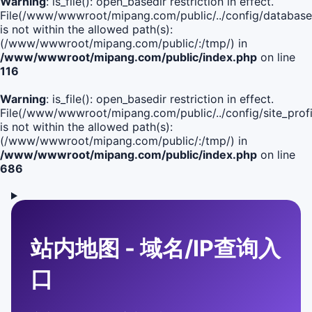
Warning
: is_file(): open_basedir restriction in effect.
File(/www/wwwroot/mipang.com/public/../config/database
is not within the allowed path(s):
(/www/wwwroot/mipang.com/public/:/tmp/) in
/www/wwwroot/mipang.com/public/index.php
on line
116
Warning
: is_file(): open_basedir restriction in effect.
File(/www/wwwroot/mipang.com/public/../config/site_profi
is not within the allowed path(s):
(/www/wwwroot/mipang.com/public/:/tmp/) in
/www/wwwroot/mipang.com/public/index.php
on line
686
站内地图 - 域名/IP查询入
口