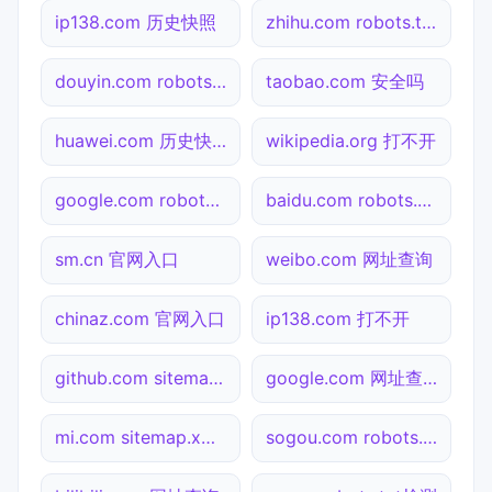
ip138.com 历史快照
zhihu.com robots.txt检测
douyin.com robots.txt检测
taobao.com 安全吗
huawei.com 历史快照
wikipedia.org 打不开
google.com robots.txt检测
baidu.com robots.txt检测
sm.cn 官网入口
weibo.com 网址查询
chinaz.com 官网入口
ip138.com 打不开
github.com sitemap.xml检测
google.com 网址查询
mi.com sitemap.xml检测
sogou.com robots.txt检测