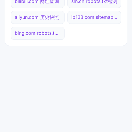
bilibili.com 网址查询
sm.cn robots.txt检测
aliyun.com 历史快照
ip138.com sitemap.xml检测
bing.com robots.txt检测