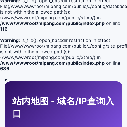
Warning
: is_file(): open_basedir restriction in effect.
File(/www/wwwroot/mipang.com/public/../config/database
is not within the allowed path(s):
(/www/wwwroot/mipang.com/public/:/tmp/) in
/www/wwwroot/mipang.com/public/index.php
on line
116
Warning
: is_file(): open_basedir restriction in effect.
File(/www/wwwroot/mipang.com/public/../config/site_profi
is not within the allowed path(s):
(/www/wwwroot/mipang.com/public/:/tmp/) in
/www/wwwroot/mipang.com/public/index.php
on line
686
站内地图 - 域名/IP查询入
口