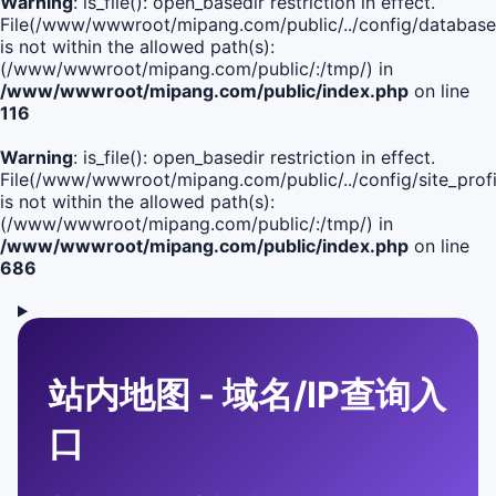
Warning
: is_file(): open_basedir restriction in effect.
File(/www/wwwroot/mipang.com/public/../config/database
is not within the allowed path(s):
(/www/wwwroot/mipang.com/public/:/tmp/) in
/www/wwwroot/mipang.com/public/index.php
on line
116
Warning
: is_file(): open_basedir restriction in effect.
File(/www/wwwroot/mipang.com/public/../config/site_profi
is not within the allowed path(s):
(/www/wwwroot/mipang.com/public/:/tmp/) in
/www/wwwroot/mipang.com/public/index.php
on line
686
站内地图 - 域名/IP查询入
口