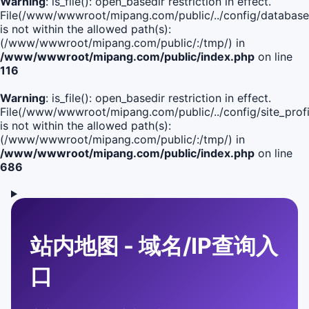
Warning
: is_file(): open_basedir restriction in effect.
File(/www/wwwroot/mipang.com/public/../config/database
is not within the allowed path(s):
(/www/wwwroot/mipang.com/public/:/tmp/) in
/www/wwwroot/mipang.com/public/index.php
on line
116
Warning
: is_file(): open_basedir restriction in effect.
File(/www/wwwroot/mipang.com/public/../config/site_profi
is not within the allowed path(s):
(/www/wwwroot/mipang.com/public/:/tmp/) in
/www/wwwroot/mipang.com/public/index.php
on line
686
站内地图 - 域名/IP查询入
口