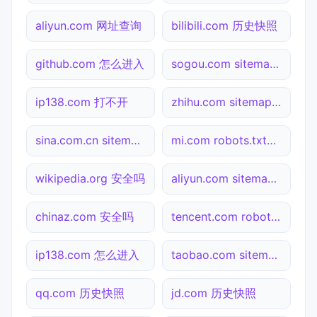
aliyun.com 网址查询
bilibili.com 历史快照
github.com 怎么进入
sogou.com sitemap.xml检测
ip138.com 打不开
zhihu.com sitemap.xml检测
sina.com.cn sitemap.xml检测
mi.com robots.txt检测
wikipedia.org 安全吗
aliyun.com sitemap.xml检测
chinaz.com 安全吗
tencent.com robots.txt检测
ip138.com 怎么进入
taobao.com sitemap.xml检测
qq.com 历史快照
jd.com 历史快照