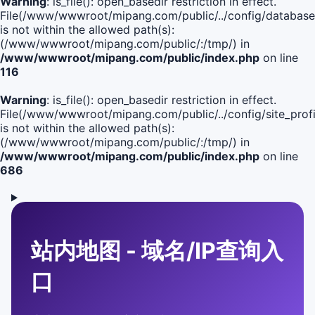
Warning
: is_file(): open_basedir restriction in effect.
File(/www/wwwroot/mipang.com/public/../config/database
is not within the allowed path(s):
(/www/wwwroot/mipang.com/public/:/tmp/) in
/www/wwwroot/mipang.com/public/index.php
on line
116
Warning
: is_file(): open_basedir restriction in effect.
File(/www/wwwroot/mipang.com/public/../config/site_profi
is not within the allowed path(s):
(/www/wwwroot/mipang.com/public/:/tmp/) in
/www/wwwroot/mipang.com/public/index.php
on line
686
站内地图 - 域名/IP查询入
口