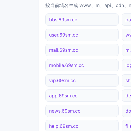
按当前域名生成 www、m、api、cdn、
bbs.69sm.cc
pa
user.69sm.cc
w
mail.69sm.cc
m.
mobile.69sm.cc
lo
vip.69sm.cc
sh
app.69sm.cc
de
news.69sm.cc
do
help.69sm.cc
fi