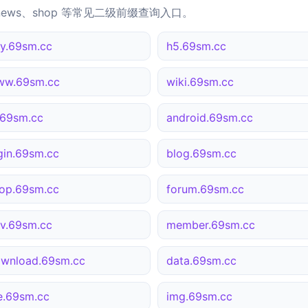
news、shop 等常见二级前缀查询入口。
y.69sm.cc
h5.69sm.cc
ww.69sm.cc
wiki.69sm.cc
69sm.cc
android.69sm.cc
gin.69sm.cc
blog.69sm.cc
op.69sm.cc
forum.69sm.cc
v.69sm.cc
member.69sm.cc
wnload.69sm.cc
data.69sm.cc
le.69sm.cc
img.69sm.cc