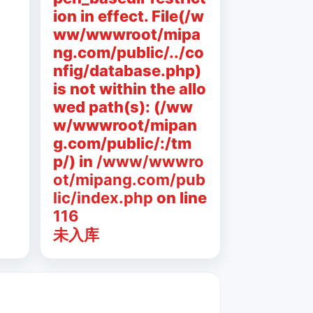
ion in effect. File(/w
ww/wwwroot/mipa
ng.com/public/../co
nfig/database.php)
is not within the allo
wed path(s): (/ww
w/wwwroot/mipan
g.com/public/:/tm
p/) in
/www/wwwro
ot/mipang.com/pub
lic/index.php
on line
116
未入库